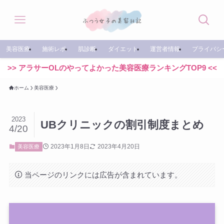
美容医療
施術レポ
肌診断
ダイエット
運営者情報
プライバシ
>> アラサーOLのやってよかった美容医療ランキングTOP9 <<
ホーム
美容医療
2023
UBクリニックの割引制度まとめ
4/20
2023年1月8日
2023年4月20日
美容医療
当ページのリンクには広告が含まれています。