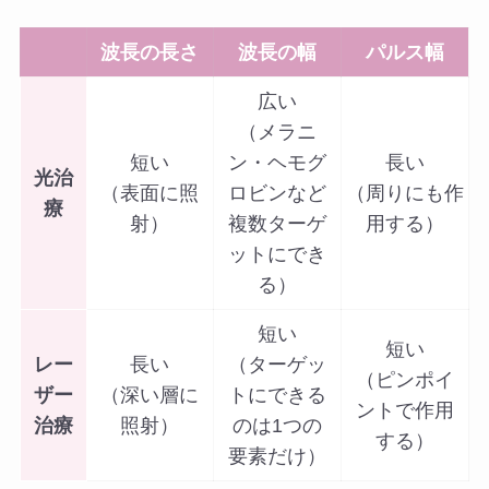
波長の長さ
波長の幅
パルス幅
広い
（メラニ
短い
ン・ヘモグ
長い
光治
（表面に照
ロビンなど
（周りにも作
療
射）
複数ターゲ
用する）
ットにでき
る）
短い
短い
レー
長い
（ターゲッ
（ピンポイ
ザー
（深い層に
トにできる
ントで作用
治療
照射）
のは1つの
する）
要素だけ）