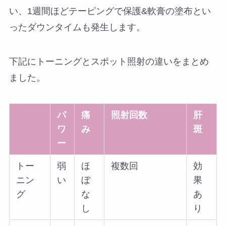
い、1週間ほどテーピングで保護&軟膏の塗布とい
ったダウンタイムも発生します。
下記にトーニングとスポット照射の違いをまとめ
ました。
パ
痛
照射回数
肝
ワ
み
斑
ー
トー
弱
ほ
複数回
効
ニン
い
ぼ
果
グ
な
あ
し
り