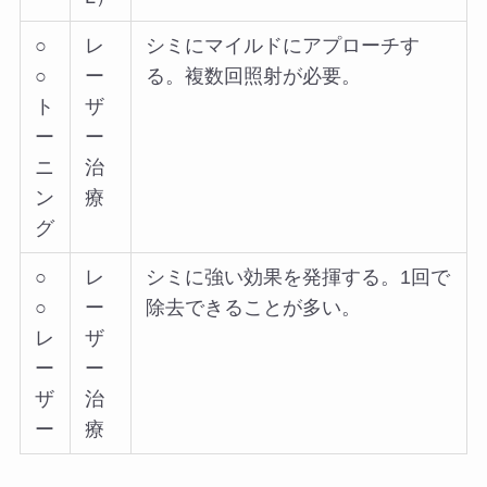
○
レ
シミにマイルドにアプローチす
○
ー
る。複数回照射が必要。
ト
ザ
ー
ー
ニ
治
ン
療
グ
○
レ
シミに強い効果を発揮する。1回で
○
ー
除去できることが多い。
レ
ザ
ー
ー
ザ
治
ー
療