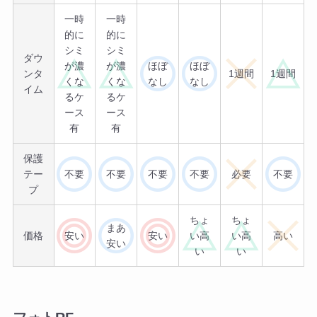
一時
一時
的に
的に
シミ
シミ
ダウ
が濃
が濃
ほぼ
ほぼ
ンタ
1週間
1週間
くな
くな
なし
なし
イム
るケ
るケ
ース
ース
有
有
保護
テー
不要
不要
不要
不要
必要
不要
プ
ちょ
ちょ
まあ
価格
安い
安い
い高
い高
高い
安い
い
い