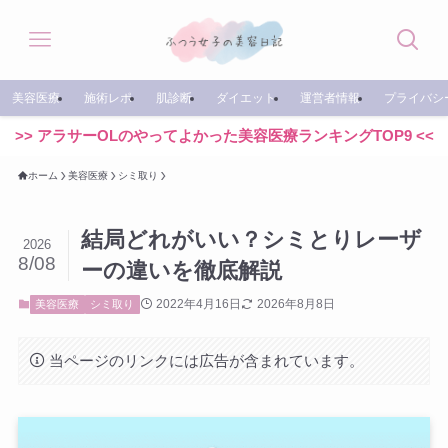
美容医療
施術レポ
肌診断
ダイエット
運営者情報
プライバシ
>> アラサーOLのやってよかった美容医療ランキングTOP9 <<
ホーム
美容医療
シミ取り
結局どれがいい？シミとりレーザ
2026
8/08
ーの違いを徹底解説
2022年4月16日
2026年8月8日
美容医療
シミ取り
当ページのリンクには広告が含まれています。