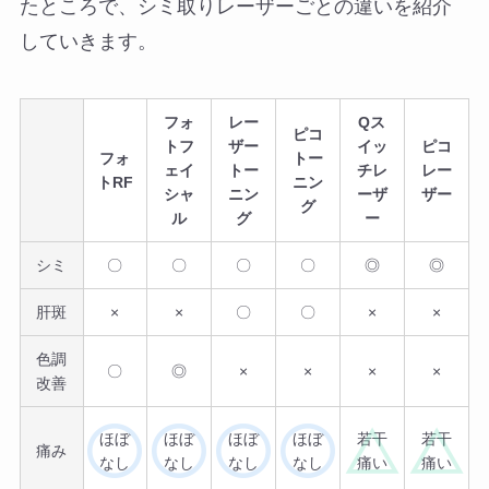
たところで、シミ取りレーザーごとの違いを紹介
していきます。
フォ
レー
Qス
ピコ
トフ
ザー
イッ
ピコ
フォ
トー
ェイ
トー
チレ
レー
トRF
ニン
シャ
ニン
ーザ
ザー
グ
ル
グ
ー
シミ
〇
〇
〇
〇
◎
◎
肝斑
×
×
〇
〇
×
×
色調
〇
◎
×
×
×
×
改善
ほぼ
ほぼ
ほぼ
ほぼ
若干
若干
痛み
なし
なし
なし
なし
痛い
痛い