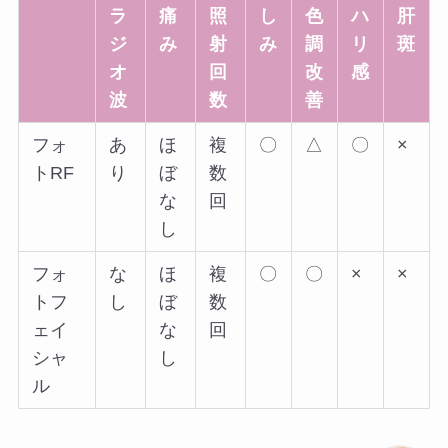
ラ
痛
照
し
色
ハ
肝
ジ
み
射
み
調
リ
斑
オ
回
改
感
波
数
善
フォ
あ
ほ
複
〇
△
〇
×
トRF
り
ぼ
数
な
回
し
フォ
な
ほ
複
〇
〇
×
×
トフ
し
ぼ
数
ェイ
な
回
シャ
し
ル