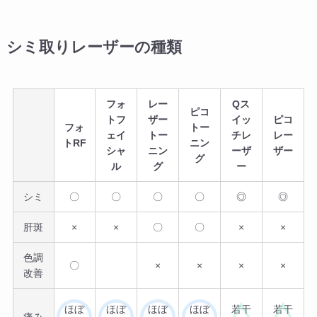
シミ取りレーザーの種類
フォ
レー
Qス
ピコ
トフ
ザー
イッ
ピコ
フォ
トー
ェイ
トー
チレ
レー
トRF
ニン
シャ
ニン
ーザ
ザー
グ
ル
グ
ー
シミ
〇
〇
〇
〇
◎
◎
肝斑
×
×
〇
〇
×
×
色調
〇
×
×
×
×
改善
ほぼ
ほぼ
ほぼ
ほぼ
若干
若干
痛み