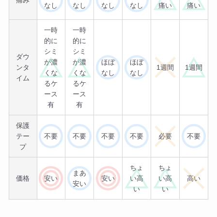
なし
なし
なし
なし
痛い
痛い
一時
一時
的に
的に
シミ
シミ
ダウ
が濃
が濃
ほぼ
ほぼ
ンタ
1週間
1週間
くな
くな
なし
なし
イム
るケ
るケ
ース
ース
有
有
保護
テー
不要
不要
不要
不要
必要
不要
プ
ちょ
ちょ
まあ
価格
安い
安い
い高
い高
高い
安い
い
い