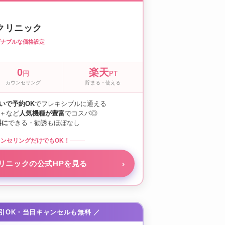
クリニック
ズナブルな価格設定
0
楽天
円
PT
カウンセリング
貯まる・使える
いで予約OK
でフレキシブルに通える
Q＋など
人気機種が豊富
でコスパ◎
料に
できる・勧誘もほぼなし
ンセリングだけでもOK！
リニックの公式HPを見る
割引OK・当日キャンセルも無料 ／