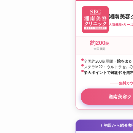
湘南美容
人気機種×リー
約200
院
全国展開
全国約200院展開・
院をまた
ステラM22・ウルトラセル
楽天ポイントで施術代を無
無料カウ
湘南美容ク
\ 初回から紹介