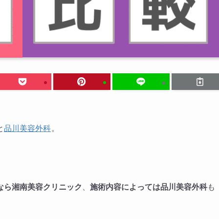
と
品川美容外科
。
なら湘南美容クリニック
、
施術内容によっては品川美容外科
も