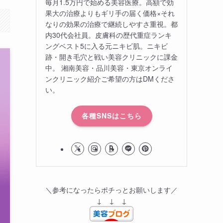
毎月1.5万円で始める美容医療。高額で効
果大の治療よりもギリ手の届く価格×それ
なりの効果の治療で継続しやすさ重視。都
内30代会社員。皮膚科の歴代重症ランキ
ングベスト5に入る元ニキビ肌。ニキビ
跡・開き毛穴と戦い美容クリニックに課金
中。 湘南美容・品川美容・東京オンライ
ンクリニック紹介ご希望の方はDMくださ
い。
各種SNSはこちら
＼参考になったらポチっとお願いします／
↓ ↓ ↓