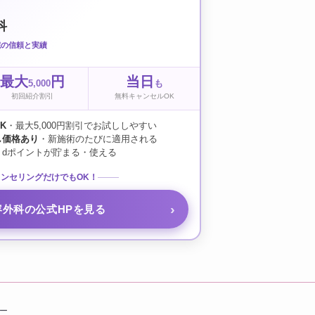
科
院の信頼と実績
最大
円
当日
5,000
も
初回紹介割引
無料キャンセルOK
K
・最大5,000円割引でお試ししやすい
し価格あり
・新施術のたびに適用される
・dポイントが貯まる・使える
ンセリングだけでもOK！
容外科の公式HPを見る
ー