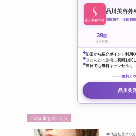
品川美容外
開院38年・全国39
39
院
全国展開
初回から紹介ポイント利用O
ほとんどの施術に
初回お試
当日でも無料キャンセル可
無料カウ
品川美
この記事を書いた人
30代会社員ブロガ